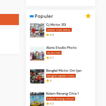
Populer
Cj Motor 313
dealer mobil bekas
4.8
Aluna Studio Photo
studio foto
4.7
Bengkel Motor Om Ijan
bengkel sepeda motor
5
Kolam Renang Citra 1
kolam renang umum
4.3