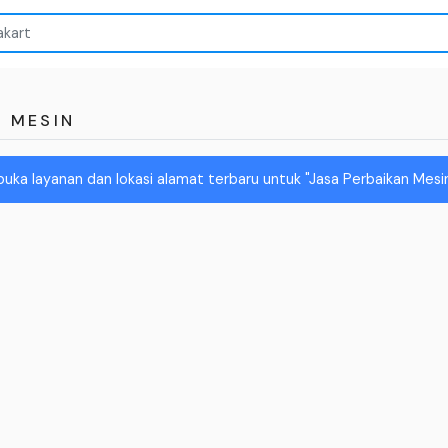
N MESIN
buka layanan dan lokasi alamat terbaru untuk "Jasa Perbaikan Mesi