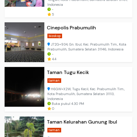
Indonesia
-
5
Cinepolis Prabumulih
bioskop
J72G+934, Gn. Ibul, Kec. Prabumulih Tim., Kota
Prabumulih, Sumatera Selatan 31146, Indonesia
-
4.4
Taman Tugu Kecik
taman
H6GW+X2W, Tugu Kecil, Kec. Prabumulih Tim.,
Kota Prabumulih, Sumatera Selatan 31113,
Indonesia
Buka pukul 4.30 PM
0
Taman Kelurahan Gunung Ibul
taman