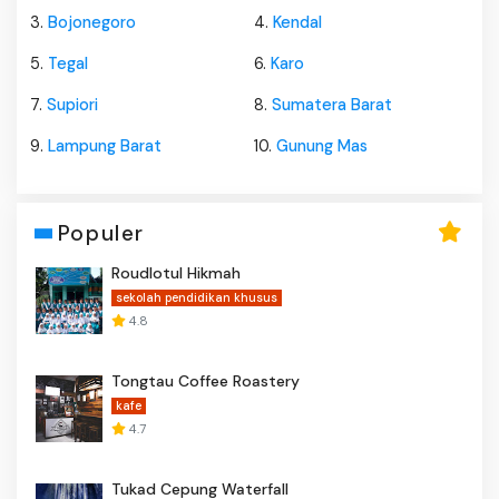
3.
Bojonegoro
4.
Kendal
5.
Tegal
6.
Karo
7.
Supiori
8.
Sumatera Barat
9.
Lampung Barat
10.
Gunung Mas
Populer
Roudlotul Hikmah
sekolah pendidikan khusus
4.8
Tongtau Coffee Roastery
kafe
4.7
Tukad Cepung Waterfall