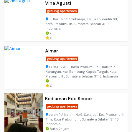
Vina Agusti
gedung apartemen
Jl. Baru No.117, Sukaraja, Kec. Prabumulih Sel.,
Kota Prabumulih, Sumatera Selatan 31113,
Indonesia
-
0
Aimar
gedung apartemen
F7H4+PVW, Jl. Raya Prabumulih - Baturaja,
Karangan, Kec. Rambang Kapak Tengah, Kota
Prabumulih, Sumatera Selatan 31112, Indonesia
-
0
Kediaman Edo Kecce
gedung apartemen
Jalan R.A Kartini No.9, Sukajadi, Kec. Prabumulih
Tim., Kota Prabumulih, Sumatera Selatan 31146,
Indonesia
Buka 24 jam