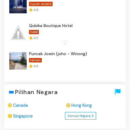
tujuan wisata
4.6
Qubika Boutique Hotel
hotel
4.5
Puncak Jowin (joho - Winong)
taman
4.5
Pilihan Negara
Canada
Hong Kong
Singapore
Semua Negara