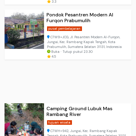
3.3
Pondok Pesantren Modern Al
Furqon Prabumulih
pusat pembelajaran
C7W9+JCG, Jl. Pesantren Modern Al-Furqon,
Jungai, Kec. Rambang Kapak Tengah, Kota
Prabumulih, Sumatera Selatan 31131, Indonesia
Buka ⋅ Tutup pukul 23.30
4.5
Camping Ground Lubuk Mas
Rambang River
tujuan wisata
C7WH+942, Jungai, Kec. Rambang Kapak
Tengah, Kota Prabumulih, Sumatera Selatan 31131,