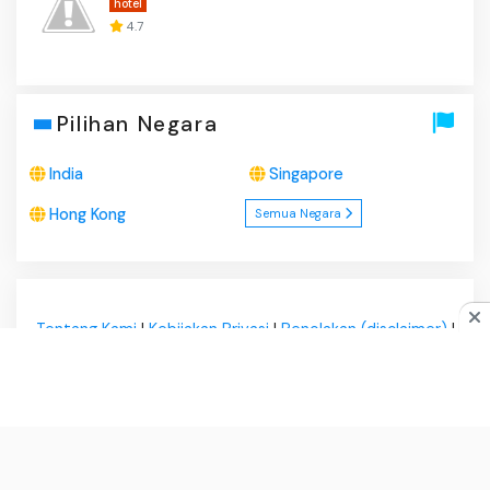
hotel
4.7
Pilihan Negara
India
Singapore
Hong Kong
Semua Negara
Tentang Kami
|
Kebijakan Privasi
|
Penolakan (disclaimer)
|
Hubungi Kami
|
© 2026
ApaBuka.com