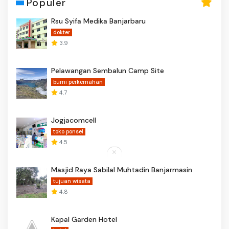
Populer
Rsu Syifa Medika Banjarbaru
dokter
3.9
Pelawangan Sembalun Camp Site
bumi perkemahan
4.7
Jogjacomcell
toko ponsel
4.5
Masjid Raya Sabilal Muhtadin Banjarmasin
tujuan wisata
4.8
Kapal Garden Hotel