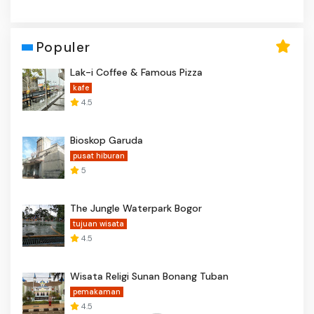
Populer
Lak-i Coffee & Famous Pizza
kafe
4.5
Bioskop Garuda
pusat hiburan
5
The Jungle Waterpark Bogor
tujuan wisata
4.5
Wisata Religi Sunan Bonang Tuban
pemakaman
4.5