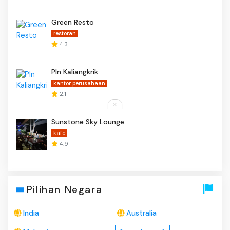
Green Resto
restoran
4.3
Pln Kaliangkrik
kantor perusahaan
2.1
Sunstone Sky Lounge
kafe
4.9
Pilihan Negara
India
Australia