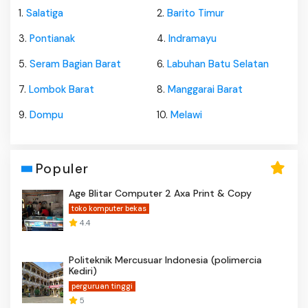
1.
Salatiga
2.
Barito Timur
3.
Pontianak
4.
Indramayu
5.
Seram Bagian Barat
6.
Labuhan Batu Selatan
7.
Lombok Barat
8.
Manggarai Barat
9.
Dompu
10.
Melawi
Populer
Age Blitar Computer 2 Axa Print & Copy
toko komputer bekas
4.4
Politeknik Mercusuar Indonesia (polimercia
Kediri)
perguruan tinggi
5