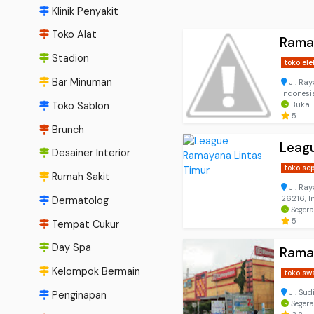
Klinik Penyakit
Toko Alat
Ramay
Stadion
toko ele
Bar Minuman
Jl. Ra
Indonesi
Toko Sablon
Buka ⋅
5
Brunch
Leag
Desainer Interior
toko se
Rumah Sakit
Jl. Ra
26216, I
Dermatolog
Segera
5
Tempat Cukur
Day Spa
Rama
Kelompok Bermain
toko sw
Jl. Su
Penginapan
Segera