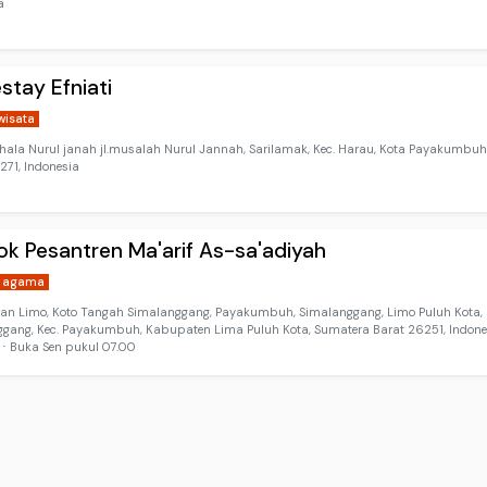
a
tay Efniati
wisata
hala Nurul janah jl.musalah Nurul Jannah, Sarilamak, Kec. Harau, Kota Payakumbuh
271, Indonesia
k Pesantren Ma'arif As-sa'adiyah
h agama
an Limo, Koto Tangah Simalanggang, Payakumbuh, Simalanggang, Limo Puluh Kota,
gang, Kec. Payakumbuh, Kabupaten Lima Puluh Kota, Sumatera Barat 26251, Indone
⋅ Buka Sen pukul 07.00