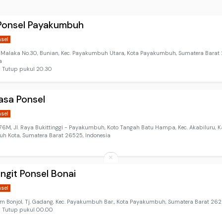
 Ponsel Payakumbuh
nsel
n Malaka No.30, Bunian, Kec. Payakumbuh Utara, Kota Payakumbuh, Sumatera Barat 
a
 Tutup pukul 20.30
asa Ponsel
nsel
6M, Jl. Raya Bukittinggi - Payakumbuh, Koto Tangah Batu Hampa, Kec. Akabiluru, 
uh Kota, Sumatera Barat 26525, Indonesia
angit Ponsel Bonai
nsel
am Bonjol, Tj. Gadang, Kec. Payakumbuh Bar., Kota Payakumbuh, Sumatera Barat 262
⋅ Tutup pukul 00.00