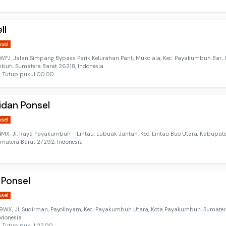
ll
nsel
FJ, Jalan Simpang Bypass Parik Kelurahan Parit, Muko aia, Kec. Payakumbuh Bar., 
buh, Sumatera Barat 26218, Indonesia
⋅ Tutup pukul 00.00
idan Ponsel
nsel
MX, Jl. Raya Payakumbuh - Lintau, Lubuak Jantan, Kec. Lintau Buo Utara, Kabupat
umatera Barat 27292, Indonesia
 Ponsel
nsel
WX, Jl. Sudirman, Payolinyam, Kec. Payakumbuh Utara, Kota Payakumbuh, Sumater
ndonesia
 Tutup pukul 22.00