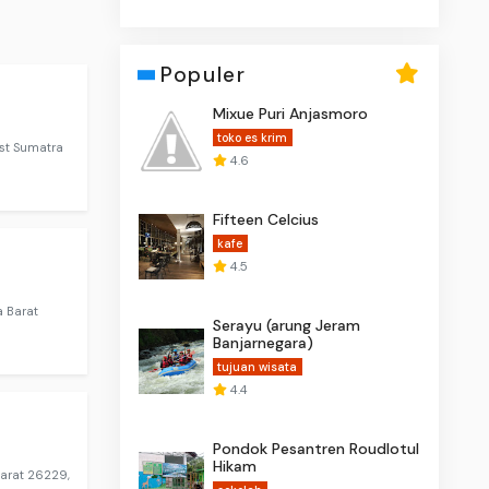
Populer
Mixue Puri Anjasmoro
toko es krim
est Sumatra
4.6
Fifteen Celcius
kafe
4.5
a Barat
Serayu (arung Jeram
Banjarnegara)
tujuan wisata
4.4
Pondok Pesantren Roudlotul
Hikam
Barat 26229,