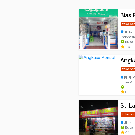
Bias
toko po
Jl. Ta
Indonesi
Buka ⋅
4.3
Angk
toko po
PHPH+7
Lima Pul
-
0
St. L
toko po
Jl. Im
Buka 
4.4