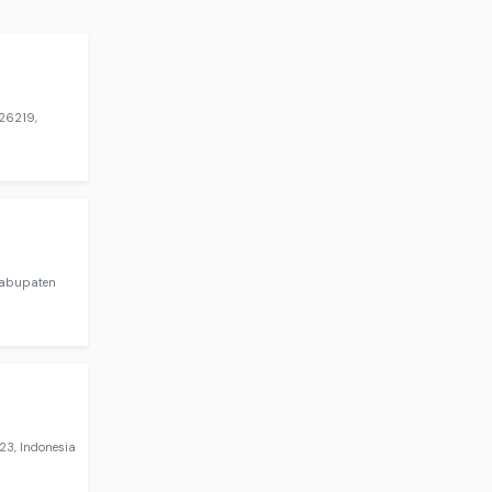
26219,
Kabupaten
23, Indonesia