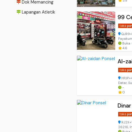
3.8
Dok Memancing
Lapangan Atletik
99 Ce
toko po
QJR9+W
Payakum
Buka 
4.6
Al-za
toko po
HPJP+4
Datar, S
-
0
Dinar
toko po
RJ2X+9
26216, I
Buka ⋅