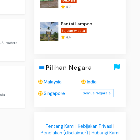
sekolah
4.7
Pantai Lampon
tujuan wisata
4.4
, Sumatera
Pilihan Negara
Malaysia
India
Singapore
Semua Negara
sia
Tentang Kami
|
Kebijakan Privasi
|
Penolakan (disclaimer)
|
Hubungi Kami