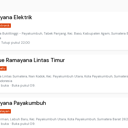
ana Elektrik
ktronik
ya Bukittinggi - Payakumbuh, Tabek Panjang, Kec. Baso, Kabupaten Agam, Sumatera 
a
 Tutup pukul 22.00
ue Ramayana Lintas Timur
patu
ya Lintas Sumatera, Nan Kodok, Kec. Payakumbuh Utara, Kota Payakumbuh, Sumatera
ndonesia
 buka ⋅ Buka pukul 09.
yana Payakumbuh
alayan
dirman, Labuh Baru, Kec. Payakumbuh Utara, Kota Payakumbuh, Sumatera Barat 2621
 buka ⋅ Buka pukul 09.