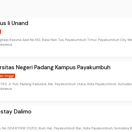
s Ii Unand
ngkayo Rasuna Said No.192, Balai Nan Tuo, Payakumbuh Timur, Payakumbuh City, W
ndonesia
ersitas Negeri Padang Kampus Payakumbuh
an tinggi
63, Jl. Puti, Padang Kaduduk, Kec. Payakumbuh Utara, Kota Payakumbuh, Sumater
ndonesia
stay Dalimo
au, No. 004 RT/RW. 02/02, Ibuh, Kec. Payakumbuh Bar., Kota Payakumbuh, Sumatera 