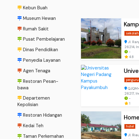
Kebun Buah
Museum Hewan
Kampu
Rumah Sakit
sekolah
Pusat Pembelajaran
Jl. Ra
26214, I
Dinas Pendidikan
-
4.8
Penyedia Layanan
Univ
Agen Tenaga
perguru
Restoran Pesan-
bawa
QJQM+7
26217, I
Departemen
-
1
Kepolisian
Restoran Hidangan
Home
Kedai Teh
hotel
Jl. Ri
Taman Perkemahan