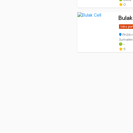
0
Bulak
toko po
PH36+W
Sumatera
-
5