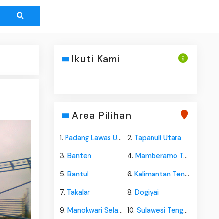
Ikuti Kami
Area Pilihan
1.
Padang Lawas Utara
2.
Tapanuli Utara
3.
Banten
4.
Mamberamo Tengah
5.
Bantul
6.
Kalimantan Tengah
7.
Takalar
8.
Dogiyai
9.
Manokwari Selatan
10.
Sulawesi Tengah