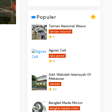
Populer
Taman Nasional Wasur
taman nasional
4
Agoes Cell
toko ponsel
0
Sdit Wahdah Islamiyah 01
Makassar
sekolah
4.5
Bengkel Made Motor
bengkel sepeda motor