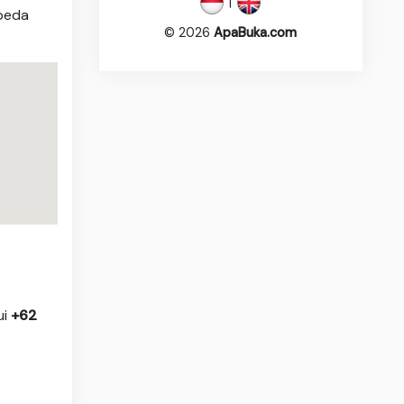
|
epeda
© 2026
ApaBuka.com
ui
+62