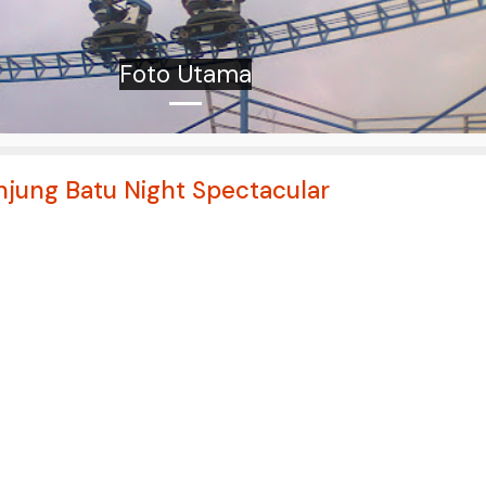
Foto Utama
jung Batu Night Spectacular