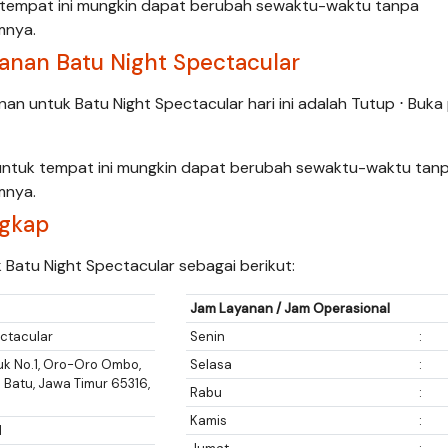
k tempat ini mungkin dapat berubah sewaktu-waktu tanpa
mnya.
nan Batu Night Spectacular
nan untuk Batu Night Spectacular hari ini adalah Tutup ⋅ Buka
untuk tempat ini mungkin dapat berubah sewaktu-waktu tan
mnya.
ngkap
 Batu Night Spectacular sebagai berikut:
Jam Layanan / Jam Operasional
ectacular
Senin
:
uk No.1, Oro-Oro Ombo,
Selasa
:
a Batu, Jawa Timur 65316,
Rabu
:
Kamis
:
1