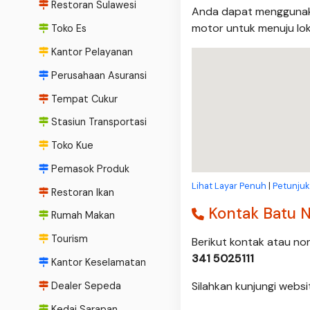
Restoran Sulawesi
Anda dapat menggunaka
motor untuk menuju lok
Toko Es
Kantor Pelayanan
Perusahaan Asuransi
Tempat Cukur
Stasiun Transportasi
Toko Kue
Pemasok Produk
Lihat Layar Penuh
|
Petunjuk
Restoran Ikan
Kontak Batu N
Rumah Makan
Tourism
Berikut kontak atau no
341 5025111
Kantor Keselamatan
Silahkan kunjungi websit
Dealer Sepeda
Kedai Sarapan