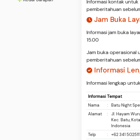
Informasi kontak untu
pemberitahuan sebelu
Jam Buka Laya
Informasi jam buka laya
15.00
Jam buka operasional 
pemberitahuan sebelu
Informasi Le
Informasi lengkap untuk
Informasi Tempat
Nama
:
Batu Night Sp
Alamat
:
Jl. Hayam Wur
Kec. Batu, Kot
Indonesia
Telp
:
+62 341 502511