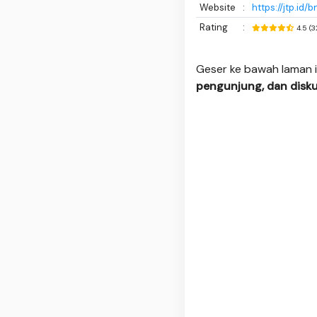
Website
:
https://jtp.id/bn
Rating
:
4.5 (
Geser ke bawah laman i
pengunjung, dan disku