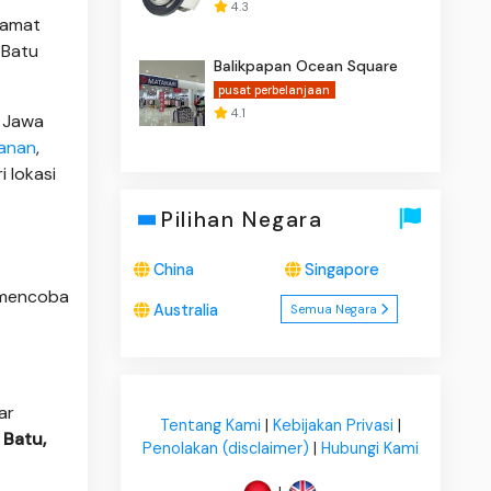
4.3
alamat
 Batu
Balikpapan Ocean Square
pusat perbelanjaan
4.1
, Jawa
yanan
,
 lokasi
Pilihan Negara
China
Singapore
 mencoba
Australia
Semua Negara
ar
Tentang Kami
|
Kebijakan Privasi
|
 Batu,
Penolakan (disclaimer)
|
Hubungi Kami