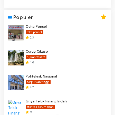
Populer
Ocha Ponsel
toko ponsel
2.3
Curug Cikaso
tujuan wisata
4.6
Politeknik Nasional
perguruan tinggi
4.7
Griya Teluk Pinang Indah
otoritas perumahan
0