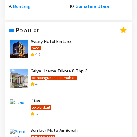
9.
Bontang
10.
Sumatera Utara
Populer
Aviary Hotel Bintaro
hotel
4.5
Griya Utama Trikora 8 Thp 3
pembangunan perumahan
4.1
L'tas
toko biskuit
0
Sumber Mata Air Bersih