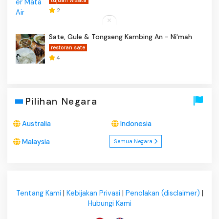
tujuan wisata
2
Sate, Gule & Tongseng Kambing An - Ni'mah
restoran sate
4
Pilihan Negara
Australia
Indonesia
Malaysia
Semua Negara
Tentang Kami
|
Kebijakan Privasi
|
Penolakan (disclaimer)
|
Hubungi Kami