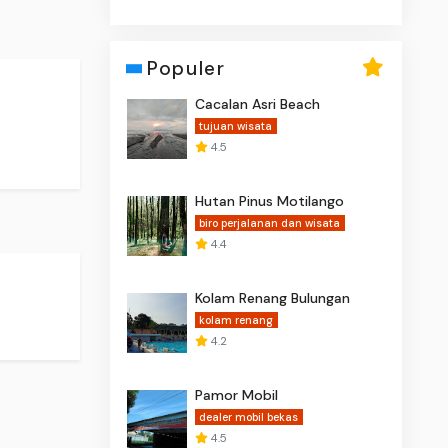
Populer
Cacalan Asri Beach
tujuan wisata
4.5
Hutan Pinus Motilango
biro perjalanan dan wisata
4.4
Kolam Renang Bulungan
kolam renang
4.2
Pamor Mobil
dealer mobil bekas
4.5