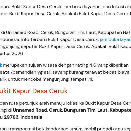
erbaru Bukit Kapur Desa Ceruk, jam buka layanan, dan lokasi al
utar Bukit Kapur Desa Ceruk. Apakah Bukit Kapur Desa Ceruk
 di Unnamed Road, Ceruk, Bunguran Tim. Laut, Kabupaten Nat
Indonesia. Info terbaru Bukit Kapur Desa Ceruk,
jam buka laya
pengunjung seputar Bukit Kapur Desa Ceruk. Apakah Bukit Kap
gustus 2026
k
merupakan tujuan wisata dengan rating 4.6 yang diberikan
isata /pemandian yg asri,sayang kurang terawat bebas biaya
arik untuk mencoba mengunjungi tempat ini.
ukit Kapur Desa Ceruk
 dan rute petunjuk arah menuju lokasi ke Bukit Kapur Desa Ce
ungi di
Unnamed Road, Ceruk, Bunguran Tim. Laut, Kabupat
u 29783, Indonesia
n transportasi baik kendaraan umum, mobil pribadi atau s