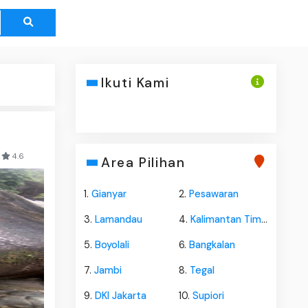
Ikuti Kami
|
4.6
Area Pilihan
1.
Gianyar
2.
Pesawaran
3.
Lamandau
4.
Kalimantan Timur
5.
Boyolali
6.
Bangkalan
7.
Jambi
8.
Tegal
9.
DKI Jakarta
10.
Supiori