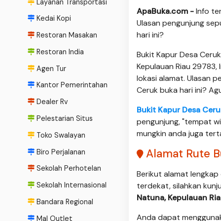
Layanan Transportasi
ApaBuka.com -
Info t
Kedai Kopi
Ulasan pengunjung sep
hari ini?
Restoran Masakan
Restoran India
Bukit Kapur Desa Ceruk
Kepulauan Riau 29783, 
Agen Tur
lokasi alamat. Ulasan 
Kantor Pemerintahan
Ceruk buka hari ini? A
Dealer Rv
Bukit Kapur Desa Ceru
Pelestarian Situs
pengunjung, "tempat w
mungkin anda juga tert
Toko Swalayan
Alamat Rute B
Biro Perjalanan
Sekolah Perhotelan
Berikut alamat lengkap
Sekolah Internasional
terdekat, silahkan kunj
Natuna, Kepulauan Ria
Bandara Regional
Anda dapat menggunaka
Mal Outlet