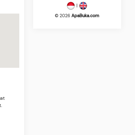
|
© 2026
ApaBuka.com
pat
t.