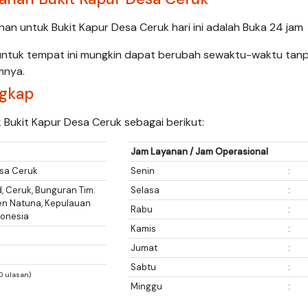
nan untuk Bukit Kapur Desa Ceruk hari ini adalah Buka 24 jam
untuk tempat ini mungkin dapat berubah sewaktu-waktu tan
mnya.
ngkap
k Bukit Kapur Desa Ceruk sebagai berikut:
Jam Layanan / Jam Operasional
esa Ceruk
Senin
:
 Ceruk, Bunguran Tim.
Selasa
:
en Natuna, Kepulauan
Rabu
:
donesia
Kamis
:
Jumat
:
Sabtu
:
20 ulasan)
Minggu
: