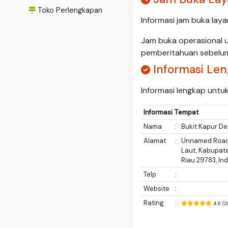
Toko Perlengkapan
Informasi jam buka laya
Jam buka operasional 
pemberitahuan sebelu
Informasi Le
Informasi lengkap untu
Informasi Tempat
Nama
:
Bukit Kapur D
Alamat
:
Unnamed Road,
Laut, Kabupat
Riau 29783, In
Telp
:
Website
:
Rating
:
4.6 (