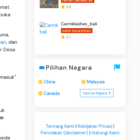
taman rekreasi air
amat.
3.9
 buka
Cantiklashes_bali
salon kecantikan
una,
2.7
nan
, dan
ur Desa
Pilihan Negara
 masuk"
China
Malaysia
Canada
Semua Negara
ruk
en
Tentang Kami
|
Kebijakan Privasi
|
Penolakan (disclaimer)
|
Hubungi Kami
epeda