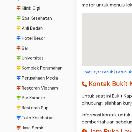
motor untuk menuju lok
Klinik Gigi
Spa Kesehatan
Ahli Bedah
Hotel Resor
Bar
Universitas
Komplek Perumahan
Lihat Layar Penuh
|
Petunjuk
Perusahaan Media
Kontak Bukit 
Restoran Vietnam
Untuk saat ini Bukit K
Bar Karaoke
dihubungi, silahkan kun
Restoran Sup
Informasi kontak untu
Toko Kesehatan
pemberitahuan sebelu
Jasa Semir
Jam Buka Laya