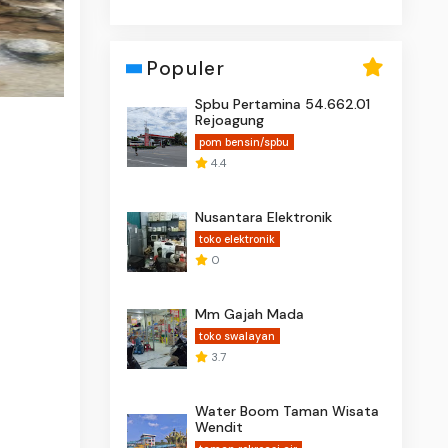
Populer
Spbu Pertamina 54.662.01
Rejoagung
pom bensin/spbu
4.4
Nusantara Elektronik
toko elektronik
0
Mm Gajah Mada
toko swalayan
3.7
Water Boom Taman Wisata
Wendit