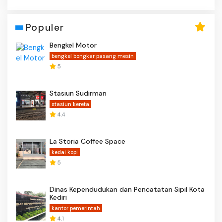
Populer
Bengkel Motor
bengkel bongkar pasang mesin
5
Stasiun Sudirman
stasiun kereta
4.4
La Storia Coffee Space
kedai kopi
5
Dinas Kependudukan dan Pencatatan Sipil Kota
Kediri
kantor pemerintah
4.1