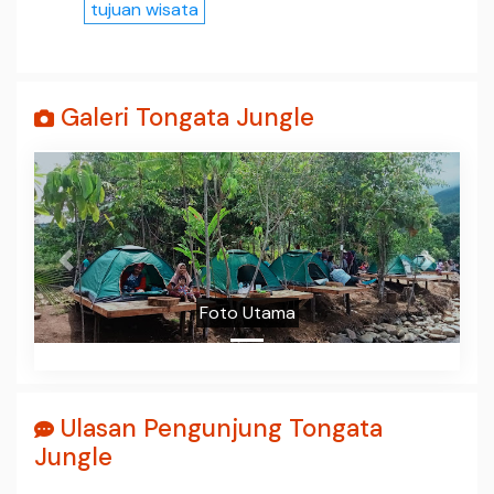
tujuan wisata
Galeri Tongata Jungle
Prev
Next
Foto Utama
Ulasan Pengunjung Tongata
Jungle