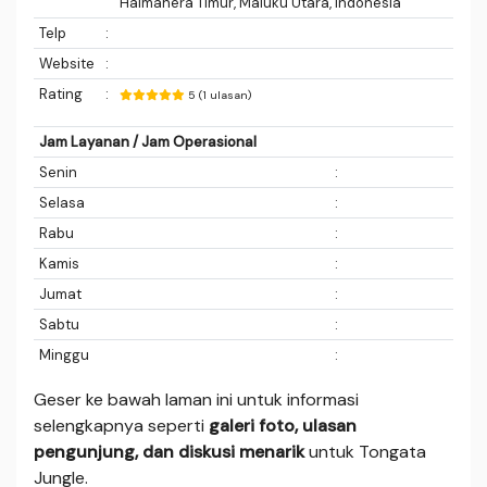
Halmahera Timur, Maluku Utara, Indonesia
Telp
:
Website
:
Rating
:
5 (1 ulasan)
Jam Layanan / Jam Operasional
Senin
:
Selasa
:
Rabu
:
Kamis
:
Jumat
:
Sabtu
:
Minggu
:
Geser ke bawah laman ini untuk informasi
selengkapnya seperti
galeri foto, ulasan
pengunjung, dan diskusi menarik
untuk Tongata
Jungle.