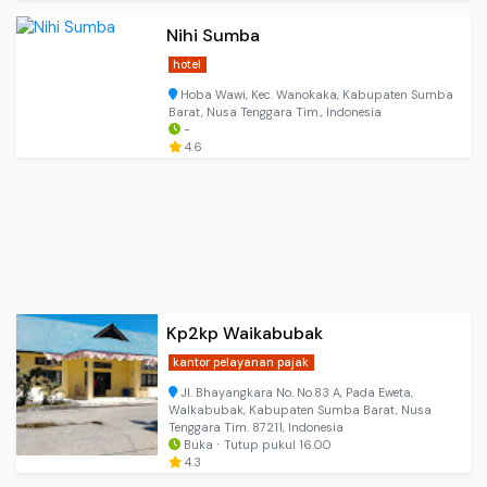
Nihi Sumba
hotel
Hoba Wawi, Kec. Wanokaka, Kabupaten Sumba
Barat, Nusa Tenggara Tim., Indonesia
-
4.6
Kp2kp Waikabubak
kantor pelayanan pajak
Jl. Bhayangkara No. No.83 A, Pada Eweta,
Walkabubak, Kabupaten Sumba Barat, Nusa
Tenggara Tim. 87211, Indonesia
Buka ⋅ Tutup pukul 16.00
4.3