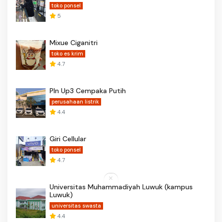
toko ponsel
5
Mixue Ciganitri
toko es krim
4.7
Pln Up3 Cempaka Putih
perusahaan listrik
4.4
Giri Cellular
toko ponsel
4.7
Universitas Muhammadiyah Luwuk (kampus
Luwuk)
universitas swasta
4.4