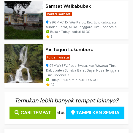
Samsat Waikabubak
kantor samsat
996M+CH5, Wee Karou, Kec. Loli, Kabupaten
Sumba Barat, Nusa Tenggara Tim., Indonesia
Buka ⋅ Tutup pukul 16.00
3
Air Terjun Lokomboro
tujuan wisata
97MW+3FV, Pada Ewata, Kec. Wewewa Tim.,
Kabupaten Sumba Barat Daya, Nusa Tenggara
Tim., Indonesia
Tutup ⋅ Buka Min pukul 07.00
4.7
Temukan lebih banyak tempat lainnya?
CARI TEMPAT
TAMPILKAN SEMUA
atau